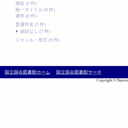
地名 (0 件)
統一タイトル (0 件)
著作 (0 件)
普通件名 (5 件)
細目なし (5 件)
ジャンル・形式 (0 件)
国立国会図書館ホーム
国立国会図書館サーチ
Copyright © Nationa