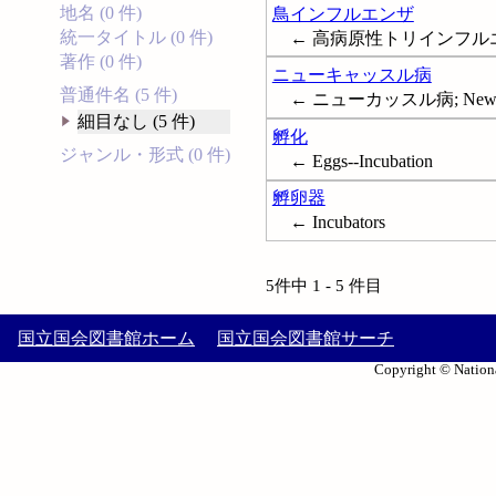
地名 (0 件)
鳥インフルエンザ
統一タイトル (0 件)
← 高病原性トリインフルエンザ;
著作 (0 件)
ニューキャッスル病
普通件名 (5 件)
← ニューカッスル病; Newcast
細目なし (5 件)
孵化
ジャンル・形式 (0 件)
← Eggs--Incubation
孵卵器
← Incubators
5件中 1 - 5 件目
国立国会図書館ホーム
国立国会図書館サーチ
Copyright © Nationa