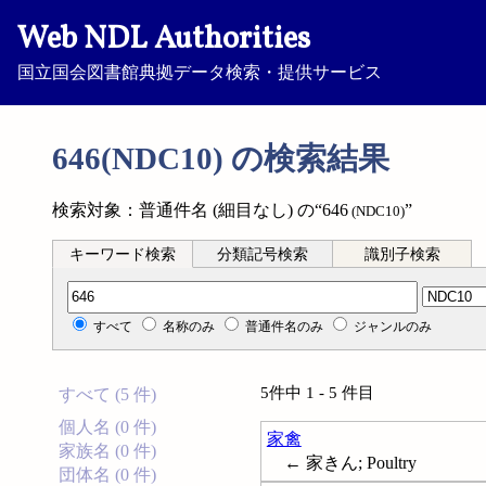
Web NDL Authorities
国立国会図書館典拠データ検索・提供サービス
646(NDC10) の検索結果
検索対象：普通件名 (細目なし) の“646
”
(NDC10)
キーワード検索
分類記号検索
識別子検索
分類記号検索
すべて
名称のみ
普通件名のみ
ジャンルのみ
5件中 1 - 5 件目
すべて (5 件)
個人名 (0 件)
家禽
家族名 (0 件)
← 家きん; Poultry
団体名 (0 件)