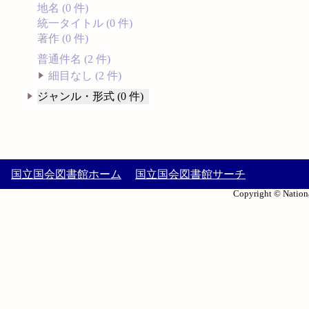
地名 (0 件)
統一タイトル (0 件)
著作 (0 件)
普通件名 (2 件)
細目なし (2 件)
ジャンル・形式 (0 件)
国立国会図書館ホーム
国立国会図書館サーチ
Copyright © Nationa