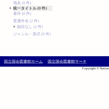
地名 (0 件)
統一タイトル (0 件)
著作 (0 件)
普通件名 (2 件)
細目なし (2 件)
ジャンル・形式 (0 件)
国立国会図書館ホーム
国立国会図書館サーチ
Copyright © Nationa