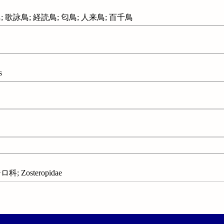
鳥; 歌詠鳥; 経読鳥; 匂鳥; 人来鳥; 百千鳥
s
; Zosteropidae