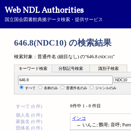
Web NDL Authorities
国立国会図書館典拠データ検索・提供サービス
646.8(NDC10) の検索結果
検索対象：普通件名 (細目なし) の“646.8
”
(NDC10)
キーワード検索
分類記号検索
識別子検索
分類記号検索
すべて
名称のみ
普通件名のみ
ジャンルのみ
8件中 1 - 8 件目
すべて (8 件)
個人名 (0 件)
インコ
家族名 (0 件)
← いんこ; 鸚哥; 音呼; Parro
団体名 (0 件)