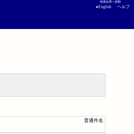
検索結果へ移動
▸
English
ヘルプ
普通件名