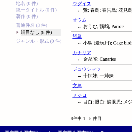
地名 (0 件)
ウグイス
統一タイトル (0 件)
← 鶯; 春鳥; 春告鳥; 花見
著作 (0 件)
オウム
普通件名 (8 件)
← おうむ; 鸚鵡; Parrots
細目なし (8 件)
飼鳥
ジャンル・形式 (0 件)
← 小鳥 (愛玩用); Cage bird
カナリア
← 金糸雀; Canaries
ジュウシマツ
← 十姉妹; 十姉妹
文鳥
メジロ
← 目白; 眼白; 繍眼児; メジロ科
8件中 1 - 8 件目