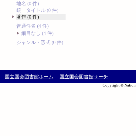
地名 (0 件)
統一タイトル (0 件)
著作 (0 件)
普通件名 (4 件)
細目なし (4 件)
ジャンル・形式 (0 件)
国立国会図書館ホーム
国立国会図書館サーチ
Copyright © Nationa