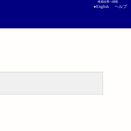
検索結果へ移動
▸
English
ヘルプ