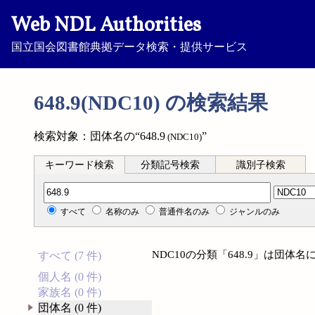
Web NDL Authorities
国立国会図書館典拠データ検索・提供サービス
648.9(NDC10) の検索結果
検索対象：団体名の“648.9
”
(NDC10)
キーワード検索
分類記号検索
識別子検索
分類記号検索
すべて
名称のみ
普通件名のみ
ジャンルのみ
NDC10の分類「648.9」は団
すべて (7 件)
個人名 (0 件)
家族名 (0 件)
団体名 (0 件)