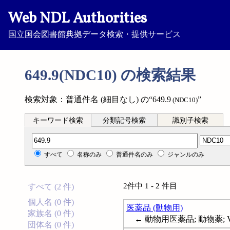
Web NDL Authorities
国立国会図書館典拠データ検索・提供サービス
649.9(NDC10) の検索結果
検索対象：普通件名 (細目なし) の“649.9
”
(NDC10)
キーワード検索
分類記号検索
識別子検索
分類記号検索
すべて
名称のみ
普通件名のみ
ジャンルのみ
2件中 1 - 2 件目
すべて (2 件)
個人名 (0 件)
医薬品 (動物用)
家族名 (0 件)
← 動物用医薬品; 動物薬; Veter
団体名 (0 件)