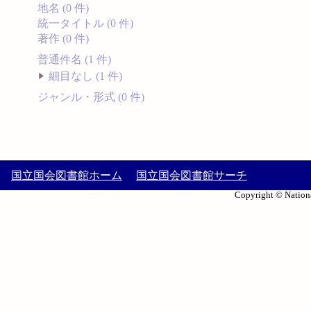
地名 (0 件)
統一タイトル (0 件)
著作 (0 件)
普通件名 (1 件)
細目なし (1 件)
ジャンル・形式 (0 件)
国立国会図書館ホーム
国立国会図書館サーチ
Copyright © Nationa