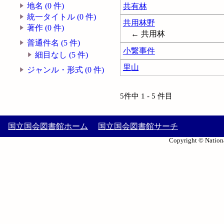
地名 (0 件)
共有林
統一タイトル (0 件)
共用林野
著作 (0 件)
← 共用林
普通件名 (5 件)
小繋事件
細目なし (5 件)
里山
ジャンル・形式 (0 件)
5件中 1 - 5 件目
国立国会図書館ホーム
国立国会図書館サーチ
Copyright © Nationa