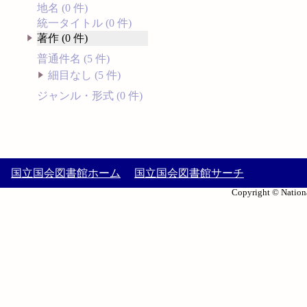
地名 (0 件)
統一タイトル (0 件)
著作 (0 件)
普通件名 (5 件)
細目なし (5 件)
ジャンル・形式 (0 件)
国立国会図書館ホーム
国立国会図書館サーチ
Copyright © Nationa