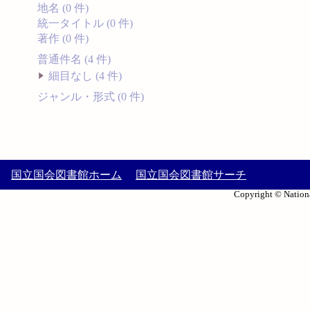
地名 (0 件)
統一タイトル (0 件)
著作 (0 件)
普通件名 (4 件)
細目なし (4 件)
ジャンル・形式 (0 件)
国立国会図書館ホーム
国立国会図書館サーチ
Copyright © Nationa