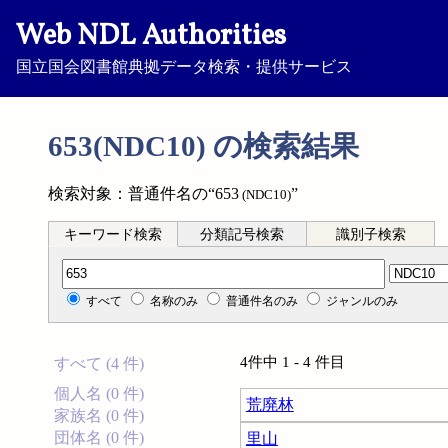
Web NDL Authorities
国立国会図書館典拠データ検索・提供サービス
653(NDC10) の検索結果
検索対象：普通件名の“653
”
(NDC10)
キーワード検索
分類記号検索
識別子検索
分類記号検索
すべて
名称のみ
普通件名のみ
ジャンルのみ
4件中 1 - 4 件目
すべて (4 件)
個人名 (0 件)
荒廃林
家族名 (0 件)
団体名 (0 件)
里山