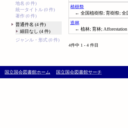
地名 (0 件)
植樹祭
統一タイトル (0 件)
← 全国植樹祭; 育樹祭; 全国育
著作 (0 件)
造林
普通件名 (4 件)
← 植林; 育林; Afforestation
細目なし (4 件)
ジャンル・形式 (0 件)
4件中 1 - 4 件目
国立国会図書館ホーム
国立国会図書館サーチ