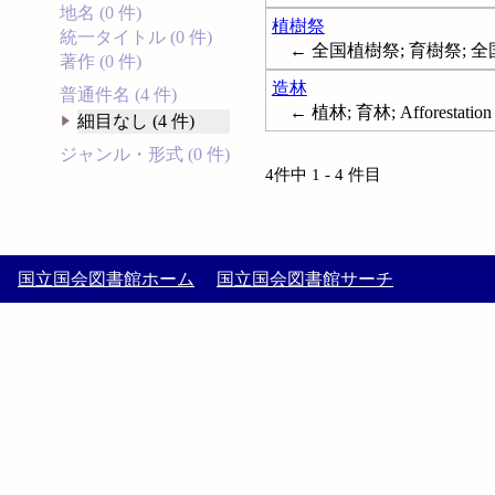
地名 (0 件)
植樹祭
統一タイトル (0 件)
← 全国植樹祭; 育樹祭; 全国育
著作 (0 件)
造林
普通件名 (4 件)
← 植林; 育林; Afforestation
細目なし (4 件)
ジャンル・形式 (0 件)
4件中 1 - 4 件目
国立国会図書館ホーム
国立国会図書館サーチ