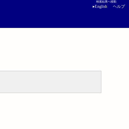
検索結果へ移動
▸
English
ヘルプ