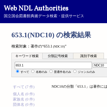
Web NDL Authorities
国立国会図書館典拠データ検索・提供サービス
653.1(NDC10) の検索結果
検索対象：著作の“653.1
”
(NDC10)
キーワード検索
分類記号検索
識別子検索
分類記号検索
すべて
名称のみ
普通件名のみ
ジャンルのみ
NDC10の分類「653.1」は著
すべて (7 件)
個人名 (0 件)
家族名 (0 件)
団体名 (0 件)