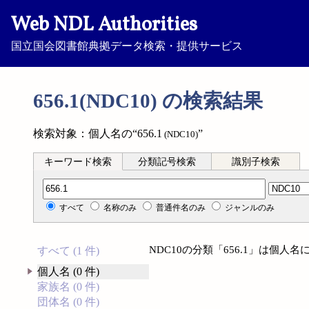
Web NDL Authorities
国立国会図書館典拠データ検索・提供サービス
656.1(NDC10) の検索結果
検索対象：個人名の“656.1
”
(NDC10)
キーワード検索
分類記号検索
識別子検索
分類記号検索
すべて
名称のみ
普通件名のみ
ジャンルのみ
NDC10の分類「656.1」は個
すべて (1 件)
個人名 (0 件)
家族名 (0 件)
団体名 (0 件)