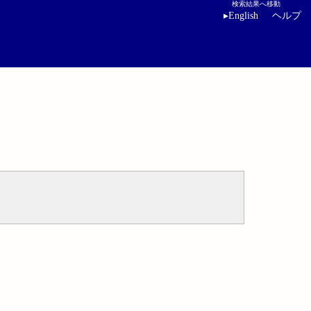
検索結果へ移動
▸
English
ヘルプ