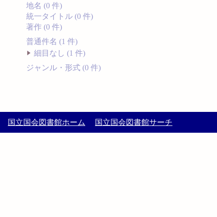
地名 (0 件)
統一タイトル (0 件)
著作 (0 件)
普通件名 (1 件)
細目なし (1 件)
ジャンル・形式 (0 件)
国立国会図書館ホーム
国立国会図書館サーチ