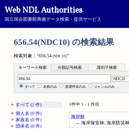
Web NDL Authorities
国立国会図書館典拠データ検索・提供サービス
656.54(NDC10) の検索結果
検索対象：“656.54
”
(NDC10)
キーワード検索
分類記号検索
識別子検索
分類記号検索
すべて
名称のみ
普通件名のみ
ジャンルのみ
1件中 1 - 1 件目
すべて (1 件)
個人名 (0 件)
海岸林
家族名 (0 件)
← 海岸保安林; 海岸防災林
団体名 (0 件)