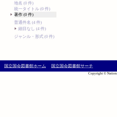
地名 (0 件)
統一タイトル (0 件)
著作 (0 件)
普通件名 (4 件)
細目なし (4 件)
ジャンル・形式 (0 件)
国立国会図書館ホーム
国立国会図書館サーチ
Copyright © Nationa