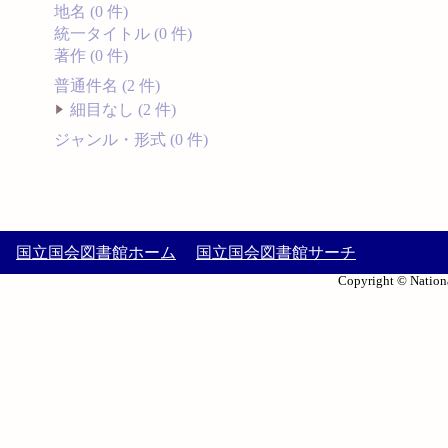
地名 (0 件)
統一タイトル (0 件)
著作 (0 件)
普通件名 (2 件)
細目なし (2 件)
ジャンル・形式 (0 件)
国立国会図書館ホーム
国立国会図書館サーチ
Copyright © Nationa