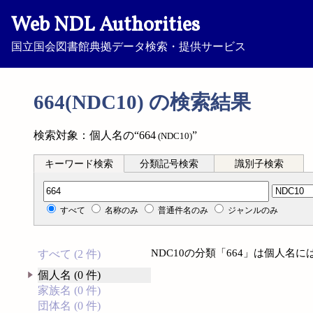
Web NDL Authorities
国立国会図書館典拠データ検索・提供サービス
664(NDC10) の検索結果
検索対象：個人名の“664
”
(NDC10)
キーワード検索
分類記号検索
識別子検索
分類記号検索
すべて
名称のみ
普通件名のみ
ジャンルのみ
NDC10の分類「664」は個人名
すべて (2 件)
個人名 (0 件)
家族名 (0 件)
団体名 (0 件)