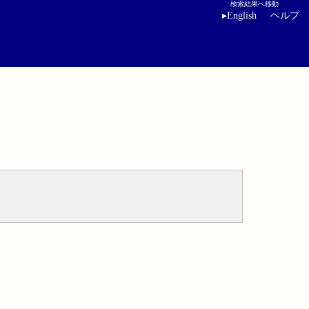
検索結果へ移動
▸
English
ヘルプ