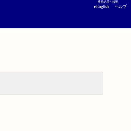
検索結果へ移動
▸
English
ヘルプ