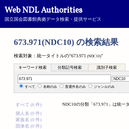
Web NDL Authorities
国立国会図書館典拠データ検索・提供サービス
673.971(NDC10) の検索結果
検索対象：統一タイトルの“673.971
”
(NDC10)
キーワード検索
分類記号検索
識別子検索
分類記号検索
すべて
名称のみ
普通件名のみ
ジャンルのみ
NDC10の分類「673.971」は
すべて (6 件)
個人名 (0 件)
家族名 (0 件)
団体名 (0 件)