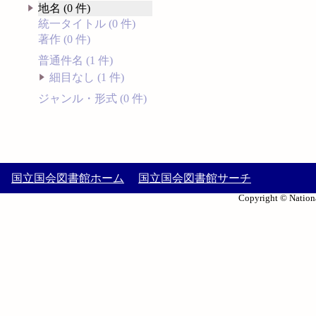
地名 (0 件)
統一タイトル (0 件)
著作 (0 件)
普通件名 (1 件)
細目なし (1 件)
ジャンル・形式 (0 件)
国立国会図書館ホーム
国立国会図書館サーチ
Copyright © Nationa