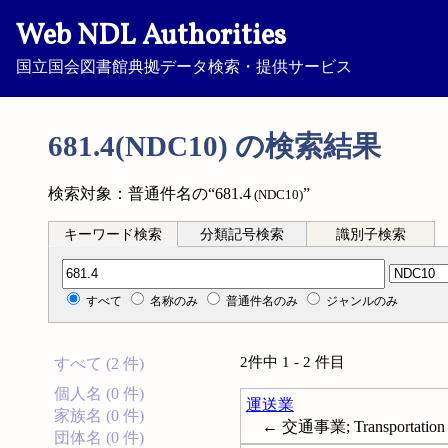
Web NDL Authorities
国立国会図書館典拠データ検索・提供サービス
681.4(NDC10) の検索結果
検索対象：普通件名の“681.4
”
(NDC10)
キーワード検索
分類記号検索
識別子検索
分類記号検索
すべて
名称のみ
普通件名のみ
ジャンルのみ
2件中 1 - 2 件目
すべて (2 件)
個人名 (0 件)
運送業
家族名 (0 件)
← 交通事業; Transportation
団体名 (0 件)