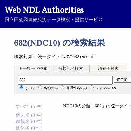
Web NDL Authorities
国立国会図書館典拠データ検索・提供サービス
682(NDC10) の検索結果
検索対象：統一タイトルの“682
”
(NDC10)
キーワード検索
分類記号検索
識別子検索
分類記号検索
すべて
名称のみ
普通件名のみ
ジャンルのみ
NDC10の分類「682」は統一タ
すべて (5 件)
個人名 (0 件)
家族名 (0 件)
団体名 (0 件)