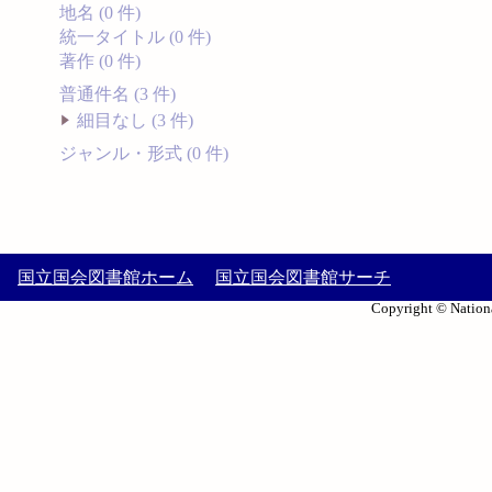
地名 (0 件)
統一タイトル (0 件)
著作 (0 件)
普通件名 (3 件)
細目なし (3 件)
ジャンル・形式 (0 件)
国立国会図書館ホーム
国立国会図書館サーチ
Copyright © Nationa