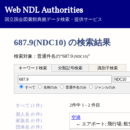
Web NDL Authorities
国立国会図書館典拠データ検索・提供サービス
687.9(NDC10) の検索結果
検索対象：普通件名の“687.9
”
(NDC10)
キーワード検索
分類記号検索
識別子検索
分類記号検索
すべて
名称のみ
普通件名のみ
ジャンルのみ
2件中 1 - 2 件目
すべて (3 件)
個人名 (0 件)
空港
家族名 (0 件)
← エアポート; 飛行場; 航空港;
団体名 (0 件)