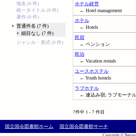
地名 (0 件)
ホテル経営
統一タイトル (0 件)
← Hotel management
著作 (0 件)
ホテル
普通件名 (7 件)
← Hotels
細目なし (7 件)
民宿
ジャンル・形式 (0 件)
← ペンション
民泊
← Vacation rentals
ユースホステル
← Youth hostels
ラブホテル
← 連込み宿; ラブモーテル; Lo
7件中 1 - 7 件目
国立国会図書館ホーム
国立国会図書館サーチ
Copyright © Nationa