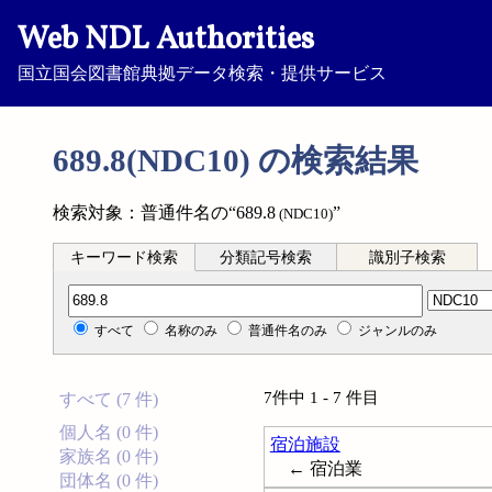
Web NDL Authorities
国立国会図書館典拠データ検索・提供サービス
689.8(NDC10) の検索結果
検索対象：普通件名の“689.8
”
(NDC10)
キーワード検索
分類記号検索
識別子検索
分類記号検索
すべて
名称のみ
普通件名のみ
ジャンルのみ
7件中 1 - 7 件目
すべて (7 件)
個人名 (0 件)
宿泊施設
家族名 (0 件)
← 宿泊業
団体名 (0 件)