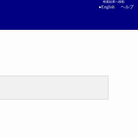
検索結果へ移動
▸
English
ヘルプ