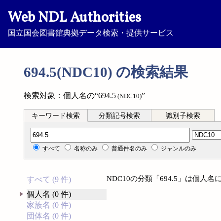
Web NDL Authorities
国立国会図書館典拠データ検索・提供サービス
694.5(NDC10) の検索結果
検索対象：個人名の“694.5
”
(NDC10)
キーワード検索
分類記号検索
識別子検索
分類記号検索
すべて
名称のみ
普通件名のみ
ジャンルのみ
NDC10の分類「694.5」は個
すべて (9 件)
個人名 (0 件)
家族名 (0 件)
団体名 (0 件)