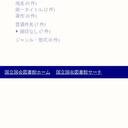
地名 (0 件)
統一タイトル (2 件)
著作 (0 件)
普通件名 (7 件)
細目なし (7 件)
ジャンル・形式 (0 件)
国立国会図書館ホーム
国立国会図書館サーチ