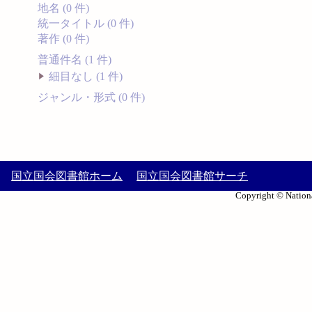
地名 (0 件)
統一タイトル (0 件)
著作 (0 件)
普通件名 (1 件)
細目なし (1 件)
ジャンル・形式 (0 件)
国立国会図書館ホーム
国立国会図書館サーチ
Copyright © Nationa