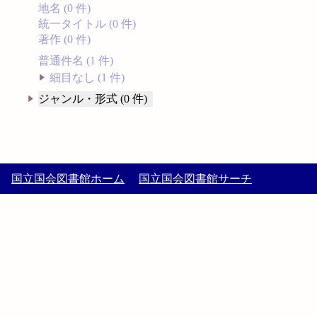
地名 (0 件)
統一タイトル (0 件)
著作 (0 件)
普通件名 (1 件)
細目なし (1 件)
ジャンル・形式 (0 件)
国立国会図書館ホーム
国立国会図書館サーチ