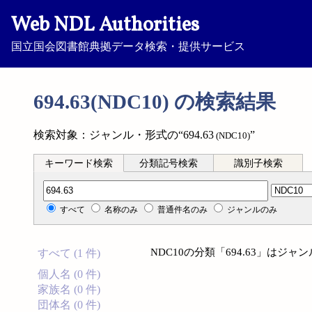
Web NDL Authorities
国立国会図書館典拠データ検索・提供サービス
694.63(NDC10) の検索結果
検索対象：ジャンル・形式の“694.63
”
(NDC10)
キーワード検索
分類記号検索
識別子検索
分類記号検索
すべて
名称のみ
普通件名のみ
ジャンルのみ
NDC10の分類「694.63」は
すべて (1 件)
個人名 (0 件)
家族名 (0 件)
団体名 (0 件)