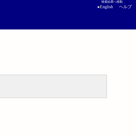
検索結果へ移動
▸
English
ヘルプ