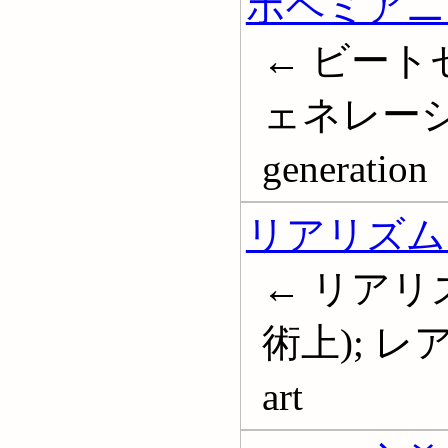
ボヘミアニ
← ビート
ェネレーション
generation
リアリズム 
← リアリズ
術上); レアリ
art