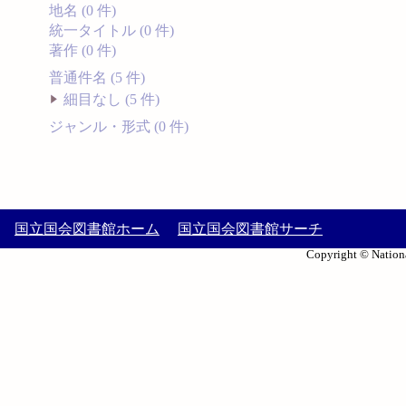
地名 (0 件)
統一タイトル (0 件)
著作 (0 件)
普通件名 (5 件)
細目なし (5 件)
ジャンル・形式 (0 件)
国立国会図書館ホーム
国立国会図書館サーチ
Copyright © Nationa