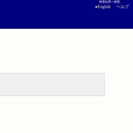
検索結果へ移動
▸
English
ヘルプ