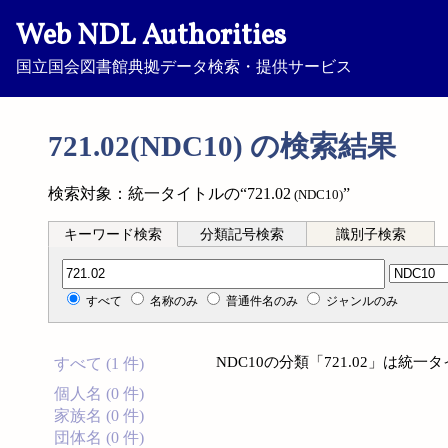
Web NDL Authorities
国立国会図書館典拠データ検索・提供サービス
721.02(NDC10) の検索結果
検索対象：統一タイトルの“721.02
”
(NDC10)
キーワード検索
分類記号検索
識別子検索
分類記号検索
すべて
名称のみ
普通件名のみ
ジャンルのみ
NDC10の分類「721.02」は
すべて (1 件)
個人名 (0 件)
家族名 (0 件)
団体名 (0 件)