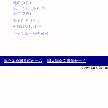
地名 (0 件)
統一タイトル (0 件)
著作 (0 件)
普通件名 (1 件)
細目なし (1 件)
ジャンル・形式 (0 件)
国立国会図書館ホーム
国立国会図書館サーチ
Copyright © Nationa