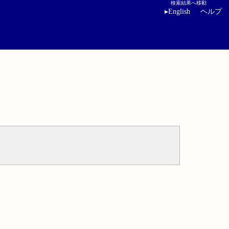
検索結果へ移動
▸
English
ヘルプ