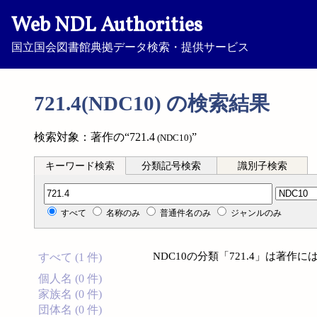
Web NDL Authorities
国立国会図書館典拠データ検索・提供サービス
721.4(NDC10) の検索結果
検索対象：著作の“721.4
”
(NDC10)
キーワード検索
分類記号検索
識別子検索
分類記号検索
すべて
名称のみ
普通件名のみ
ジャンルのみ
NDC10の分類「721.4」は著
すべて (1 件)
個人名 (0 件)
家族名 (0 件)
団体名 (0 件)