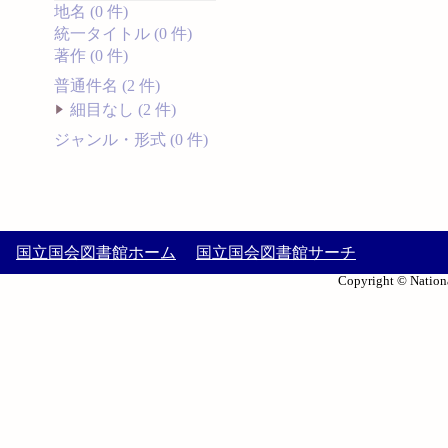
地名 (0 件)
統一タイトル (0 件)
著作 (0 件)
普通件名 (2 件)
細目なし (2 件)
ジャンル・形式 (0 件)
国立国会図書館ホーム
国立国会図書館サーチ
Copyright © Nationa