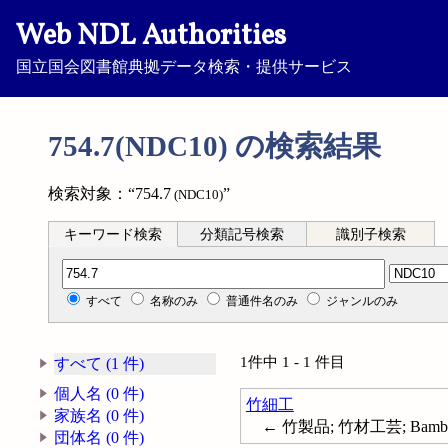
Web NDL Authorities
国立国会図書館典拠データ検索・提供サービス
754.7(NDC10) の検索結果
検索対象：“754.7
”
(NDC10)
キーワード検索
分類記号検索
識別子検索
分類記号検索
すべて
名称のみ
普通件名のみ
ジャンルのみ
1件中 1 - 1 件目
すべて (1 件)
個人名 (0 件)
竹細工
家族名 (0 件)
← 竹製品; 竹材工芸; Bambo
団体名 (0 件)