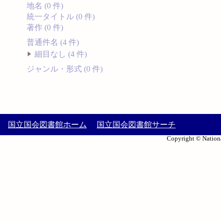
地名 (0 件)
統一タイトル (0 件)
著作 (0 件)
普通件名 (4 件)
細目なし (4 件)
ジャンル・形式 (0 件)
国立国会図書館ホーム
国立国会図書館サーチ
Copyright © Nationa