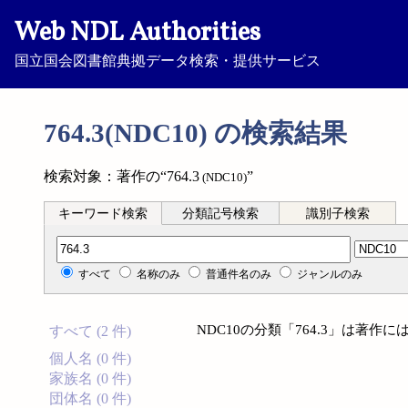
Web NDL Authorities
国立国会図書館典拠データ検索・提供サービス
764.3(NDC10) の検索結果
検索対象：著作の“764.3
”
(NDC10)
キーワード検索
分類記号検索
識別子検索
分類記号検索
すべて
名称のみ
普通件名のみ
ジャンルのみ
NDC10の分類「764.3」は著
すべて (2 件)
個人名 (0 件)
家族名 (0 件)
団体名 (0 件)