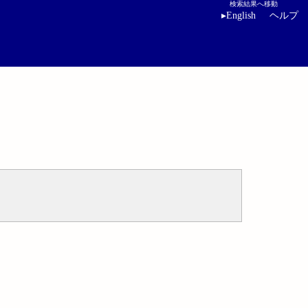
検索結果へ移動
▸
English
ヘルプ