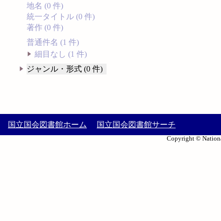
地名 (0 件)
統一タイトル (0 件)
著作 (0 件)
普通件名 (1 件)
細目なし (1 件)
ジャンル・形式 (0 件)
国立国会図書館ホーム
国立国会図書館サーチ
Copyright © Nationa