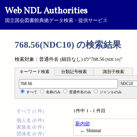
Web NDL Authorities
国立国会図書館典拠データ検索・提供サービス
768.56(NDC10) の検索結果
検索対象：普通件名 (細目なし) の“768.56
”
(NDC10)
キーワード検索
分類記号検索
識別子検索
分類記号検索
すべて
名称のみ
普通件名のみ
ジャンルのみ
1件中 1 - 1 件目
すべて (1 件)
個人名 (0 件)
新内節
家族名 (0 件)
← Shinnai
団体名 (0 件)