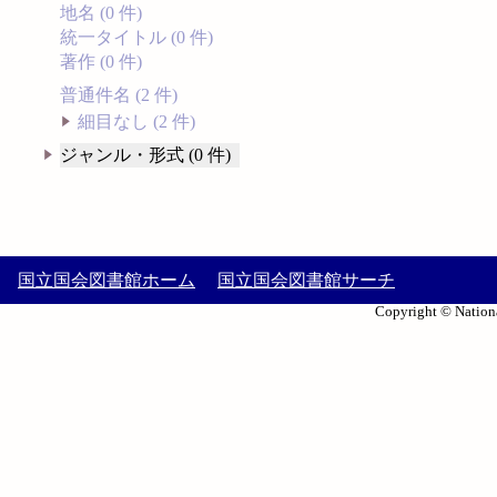
地名 (0 件)
統一タイトル (0 件)
著作 (0 件)
普通件名 (2 件)
細目なし (2 件)
ジャンル・形式 (0 件)
国立国会図書館ホーム
国立国会図書館サーチ
Copyright © Nationa