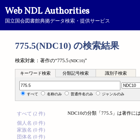
Web NDL Authorities
国立国会図書館典拠データ検索・提供サービス
775.5(NDC10) の検索結果
検索対象：著作の“775.5
”
(NDC10)
キーワード検索
分類記号検索
識別子検索
分類記号検索
すべて
名称のみ
普通件名のみ
ジャンルのみ
NDC10の分類「775.5」は著
すべて (2 件)
個人名 (0 件)
家族名 (0 件)
団体名 (0 件)