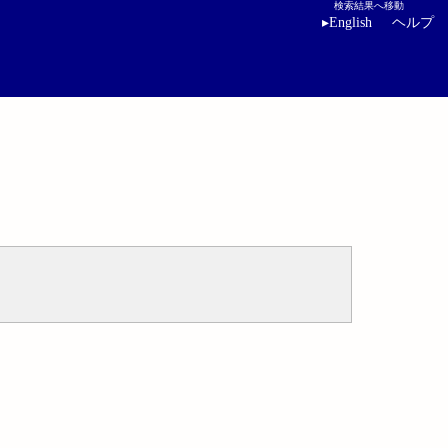
検索結果へ移動
▸
English
ヘルプ