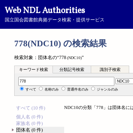
Web NDL Authorities
国立国会図書館典拠データ検索・提供サービス
778(NDC10) の検索結果
検索対象：団体名の“778
”
(NDC10)
キーワード検索
分類記号検索
識別子検索
分類記号検索
すべて
名称のみ
普通件名のみ
ジャンルのみ
NDC10の分類「778」は団体名
すべて (10 件)
個人名 (0 件)
家族名 (0 件)
団体名 (0 件)