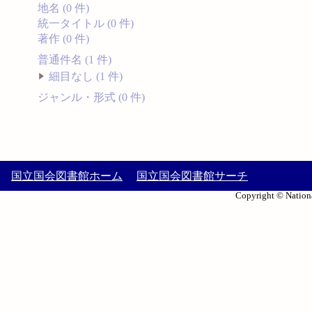
地名 (0 件)
統一タイトル (0 件)
著作 (0 件)
普通件名 (1 件)
細目なし (1 件)
ジャンル・形式 (0 件)
国立国会図書館ホーム
国立国会図書館サーチ
Copyright © Nationa