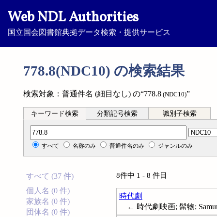
Web NDL Authorities
国立国会図書館典拠データ検索・提供サービス
778.8(NDC10) の検索結果
検索対象：普通件名 (細目なし) の“778.8
”
(NDC10)
キーワード検索
分類記号検索
識別子検索
分類記号検索
すべて
名称のみ
普通件名のみ
ジャンルのみ
8件中 1 - 8 件目
すべて (37 件)
個人名 (0 件)
時代劇
家族名 (0 件)
← 時代劇映画; 髷物; Samurai
団体名 (0 件)