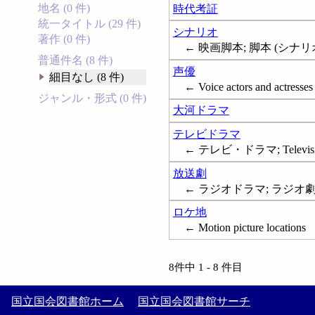
地名 (0 件)
時代考証
統一タイトル (29 件)
シナリオ
著作 (0 件)
← 映画脚本; 脚本 (シナリオ); 
普通件名 (8 件)
声優
細目なし (8 件)
← Voice actors and actresses
ジャンル・形式 (0 件)
大河ドラマ
テレビドラマ
← テレビ・ドラマ; Televisio
放送劇
← ラジオドラマ; ラジオ劇; Ra
ロケ地
← Motion picture locations
8件中 1 - 8 件目
国立国会図書館ホーム
国立国会図書館サーチ