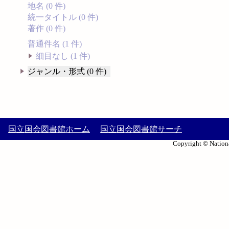
地名 (0 件)
統一タイトル (0 件)
著作 (0 件)
普通件名 (1 件)
細目なし (1 件)
ジャンル・形式 (0 件)
国立国会図書館ホーム
国立国会図書館サーチ
Copyright © Nationa