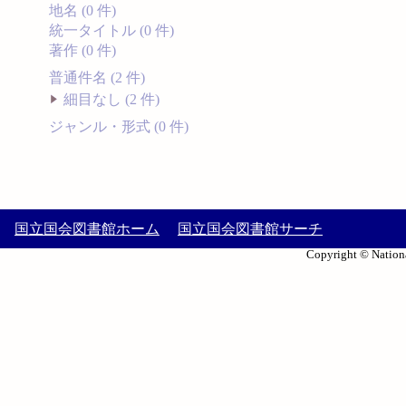
地名 (0 件)
統一タイトル (0 件)
著作 (0 件)
普通件名 (2 件)
細目なし (2 件)
ジャンル・形式 (0 件)
国立国会図書館ホーム
国立国会図書館サーチ
Copyright © Nationa