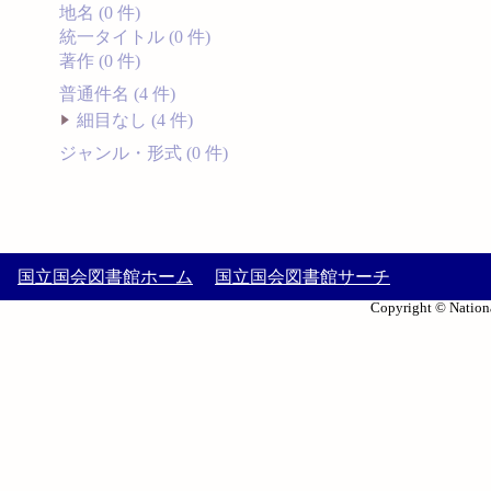
地名 (0 件)
統一タイトル (0 件)
著作 (0 件)
普通件名 (4 件)
細目なし (4 件)
ジャンル・形式 (0 件)
国立国会図書館ホーム
国立国会図書館サーチ
Copyright © Nationa